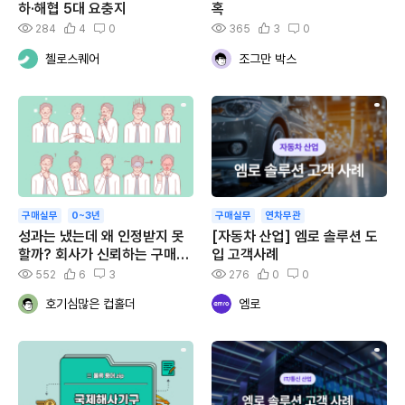
하·해협 5대 요충지
혹
284
4
0
365
3
0
첼로스퀘어
조그만 박스
구매실무
0~3년
구매실무
연차무관
성과는 냈는데 왜 인정받지 못
[자동차 산업] 엠로 솔루션 도
할까? 회사가 신뢰하는 구매인
입 고객사례
의 태도와 표현
552
6
3
276
0
0
호기심많은 컵홀더
엠로