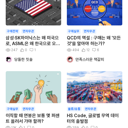
구매전략
연차무관
구매실무
연차무관
삼성·SK하이닉스는 왜 미국으
QCD의 역설 : 구매는 왜 '모든
로, ASML은 왜 한국으로 오는
것'을 알아야 하는가?
가
247
0
1
494
12
6
당돌한 칫솔
만족스러운 책갈피
구매실무
연차무관
물류/유통
연차무관
이직할 때 연봉은 보통 몇 퍼센
HS Code, 글로벌 무역 데이
트 올려서 가야 할까?
터의 출발점
1.1K
1
0
259
0
0