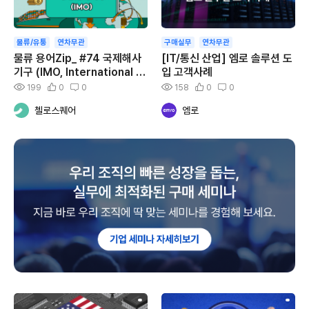
물류/유통
연차무관
구매실무
연차무관
물류 용어Zip_ #74 국제해사
[IT/통신 산업] 엠로 솔루션 도
기구 (IMO, International M
입 고객사례
aritime Organization)
199
0
0
158
0
0
첼로스퀘어
엠로