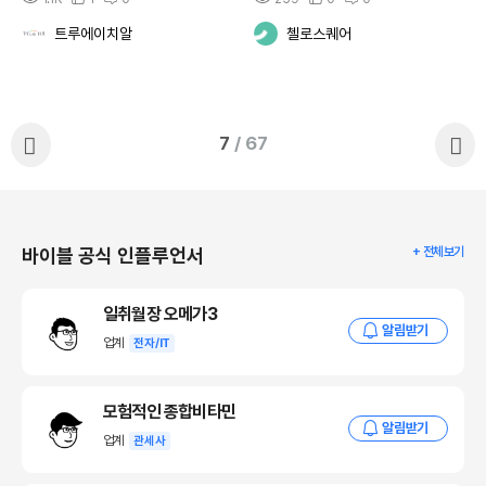
트루에이치알
첼로스퀘어
7
/ 67
바이블 공식 인플루언서
+ 전체보기
일취월장 오메가3
알림받기
업계
전자/IT
모험적인 종합비타민
알림받기
업계
관세사