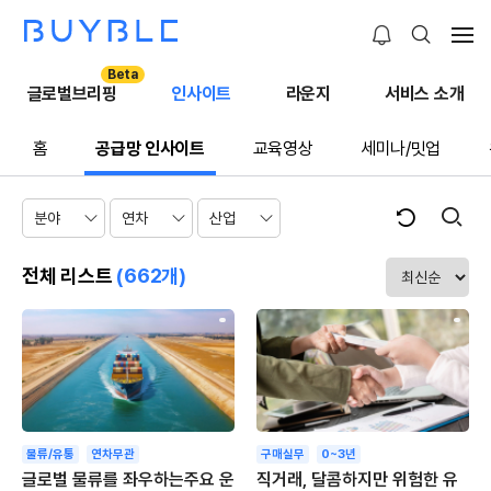
Beta
글로벌브리핑
인사이트
라운지
서비스 소개
홈
공급망 인사이트
교육영상
세미나/밋업
전체 리스트
(662개)
물류/유통
연차무관
구매실무
0~3년
글로벌 물류를 좌우하는주요 운
직거래, 달콤하지만 위험한 유