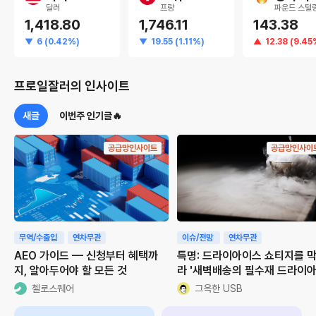
달러
프랑
파운드 스털
1,418.80
1,746.11
143.38
6 (0.42%)
19.55 (1.11%)
12.38 (9.45
프로일잘러의 인사이트
새글
이번주 인기글🔥
공급망인사이트
공급망인사이
무역/수출입
연차무관
이슈/전망
연차무관
AEO 가이드 — 신청부터 혜택까
특명: 드라이아이스 쇼티지를 
지, 알아두어야 할 모든 것
라 '새벽배송의 필수재 드라이
스'
첼로스퀘어
그윽한 USB