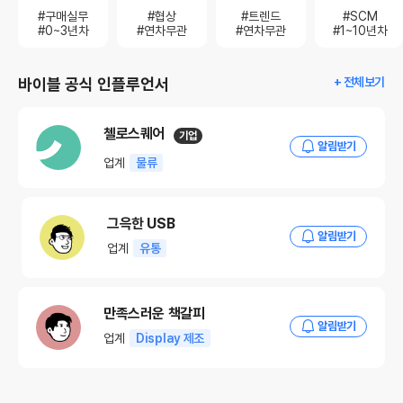
#구매실무
#협상
#트렌드
#SCM
#0~3년차
#연차무관
#연차무관
#1~10년차
바이블 공식 인플루언서
+ 전체보기
첼로스퀘어
기업
알림받기
업계
물류
그윽한 USB
알림받기
업계
유통
만족스러운 책갈피
알림받기
업계
Display 제조