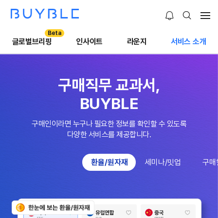
Beta
글로벌브리핑
인사이트
라운지
서비스 소개
구매직무 교과서,
5,000여명
구매인이 모인 바이블에서,
BUYBLE
E
XPERIENCE
B
RIDGE
당신의 브랜드를 알려보세요.
구매의 모든 정보와 경험
L
EARN
U
PSKILL
Y
OUNG
구매인이라면 누구나 필요한 정보를 확인할 수 있도록
B
ETTER
지금,
BUYBLE
에서
구매인이 모인 바이블 커뮤니티에서
다양한 서비스를 제공합니다.
인플루언서
라운지
당신의 브랜드를 알릴 수 있는 기회입니다.
교육수료증 발급
글로벌 브리핑
구매인이라면 누구나 원하는 정보를 통해
인사이트
세미나/밋업
즐겁게 성장할 수 있도록
실무에서 쌓은 나만의 경험과 노하우를 바탕으로
다양한 산업의 구매 담당자들과 함께
환율/원자재
세미나/밋업
구매
구매 초보부터 현직자까지
환율·원자재 정보와 AI 브리핑으로
BUYBLE이 함께하겠습니다.
업무 꿀팁부터 애로사항 해결, 인플루언서 활동을 통해
업계 동향과 최신 정보, 노하우를
전문가 칼럼과 교육 영상을 통해
구매 실무를 더 똑똑하게! 현업에서 놓치기 쉬운
쉽게 이해할 수 있는 구매 강의로
구매 정보 인사이트를 얻고,
나만의 인사이트를 공유해 보세요.
라운지에서 공유해보세요.
구매 담당자들에게 생생한 인사이트와
실무자들의 리얼한 경험과 인사이트를
CEHs와 교육수료증도 함께 받아보세요.
카톡 알림으로 가격 변동도 빠르게 파악하세요.
광고소개서 보기
최신 트렌드를 전달합니다.
세미나를 통해 만나보세요.
광고제휴 문의하기