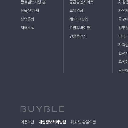
글로벌브리핑 홈
공급망인사이트
AI 활
환율/원자재
교육영상
자유
산업동향
세미나/밋업
궁구
재해소식
위클리바이블
업무
인플루언서
이직
자격
협력
우리
투표
이용약관
개인정보처리방침
취소 및 환불약관