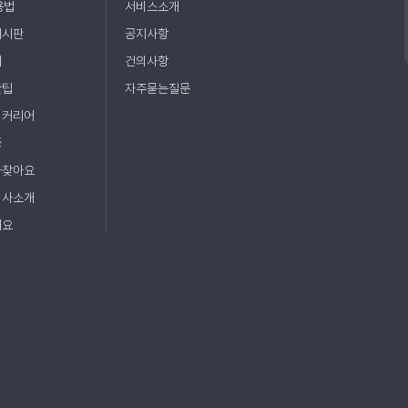
용법
서비스소개
게시판
공지사항
매
건의사항
꿀팁
자주묻는질문
ㆍ커리어
증
사찾아요
회사소개
해요