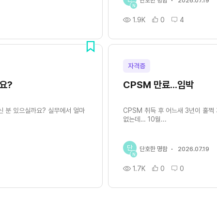
단호한 명함
2026.07.19
N
1.9K
0
4
자격증
요?
CPSM 만료...임박
신 분 있으실까요? 실무에서 얼마
CPSM 취득 후 어느새 3년이 훌
없는데… 10월...
단
단호한 명함
2026.07.19
N
1.7K
0
0