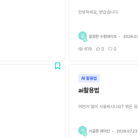
안녕하세요, 반갑습니다
깔
깔끔한 수정테이프
2026.07
N
619
0
0
AI 활용법
ai활용법
어떤거 많이 사용하시나요? 뭐든 
서
서글픈 에어컨
2026.07.23
N