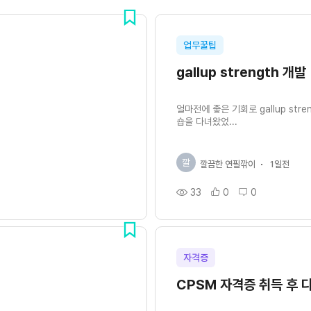
업무꿀팁
gallup strength 개발
얼마전에 좋은 기회로 gallup s
숍을 다녀왔었...
깔
깔끔한 연필깎이
1일전
33
0
0
자격증
CPSM 자격증 취득 후 