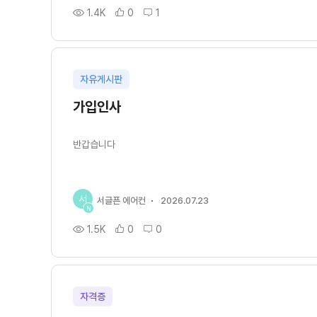
1.4K
0
1
자유게시판
가입인사
반갑습니다
서
서글픈 에어컨
2026.07.23
N
1.5K
0
0
자격증