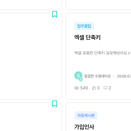
업무꿀팁
엑셀 단축키
엑셀 유용한 단축키 공유해보아요 ct
깔
깔끔한 수정테이프
2026.07
N
549
0
2
자유게시판
가입인사