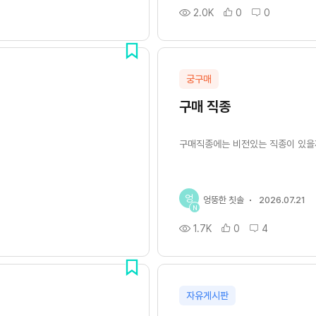
2.0K
0
0
궁구매
구매 직종
구매직종에는 비전있는 직종이 있을
엉
엉뚱한 칫솔
2026.07.21
N
1.7K
0
4
자유게시판