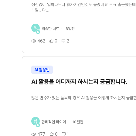
정신없이 일하다보니 휴가기간인것도 몰랐네요 ㅋㅋ 출근했는데 
느낌.. 다...
익
익숙한 너트
8일전
N
462
0
2
AI 활용법
AI 활용을 어디까지 하시는지 궁금합니다.
많은 변수가 있는 품목의 경우 AI 활용을 어떻게 하시는지 궁금
합
합리적인 타이머
10일전
N
477
0
1