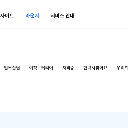
메뉴 건너뛰기
인사이트
라운지
서비스 안내
업무꿀팁
이직ㆍ커리어
자격증
협력사찾아요
우리