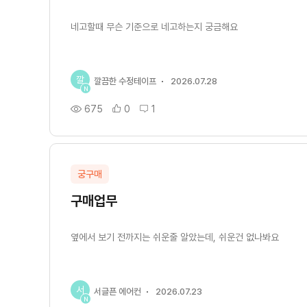
네고할때 무슨 기준으로 네고하는지 궁금해요
깔
깔끔한 수정테이프
2026.07.28
N
675
0
1
궁구매
구매업무
옆에서 보기 전까지는 쉬운줄 알았는데, 쉬운건 없나봐요
서
서글픈 에어컨
2026.07.23
N