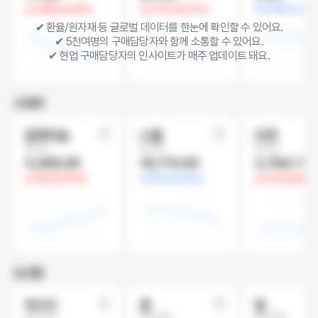
3.095 (4.13%)
4.172 (5.27%)
0.043 (1.61%
✔ 환율/원자재 등 글로벌 데이터를 한눈에 확인할 수 있어요.
✔ 5천여명의 구매담당자와 함께 소통할 수 있어요.
✔ 현업 구매담당자의 인사이트가 매주 업데이트 돼요.
산업재
알루미늄
니켈
아연
달러/톤
달러/톤
달러/톤
3,269.45
16,713.00
3,764.75
19.8 (0.61%)
414 (2.42%)
21.8 (0.58%)
농산물
옥수수
콩
밀
달러/부셸
달러/부셸
달러/부셸