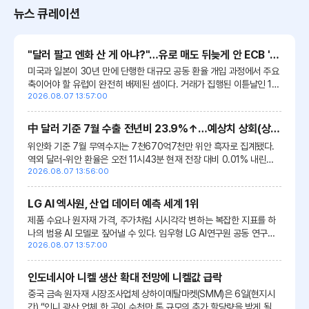
뉴스 큐레이션
"달러 팔고 엔화 산 게 아냐?"…유로 매도 뒤늦게 안 ECB '당혹'
미국과 일본이 30년 만에 단행한 대규모 공동
환율
개입 과정에서 주요
축이어야 할 유럽이 완전히 배제된 셈이다. 거래가 집행된 이튿날인 1일
크리스틴 라가르드 ECB 총재와 스콧 베선트 미 재무장관이 뒤늦게 통
2026.08.07 13:57:00
화에...
中 달러 기준 7월 수출 전년비 23.9%↑…예상치 상회(상보)
위안화 기준 7월 무역수지는 7천670억7천만 위안 흑자로 집계됐다.
역외 달러-위안
환율
은 오전 11시43분 현재 전장 대비 0.01% 내린
6.7839위안에 거래됐다. 달러-역외 위안화 차트[출처: 연합인포맥스]
2026.08.07 13:56:00
LG AI 엑사원, 산업 데이터 예측 세계 1위
제품 수요나
원자재
가격, 주가처럼 시시각각 변하는 복잡한 지표를 하
나의 범용 AI 모델로 짚어낼 수 있다. 임우형 LG AI연구원 공동 연구원
장은 “제조업을 비롯한 다양한 산업 현장에서 축적한 데이터가 한국 AI
2026.08.07 13:57:00
의...
인도네시아 니켈 생산 확대 전망에 니켈값 급락
중국 금속
원자재
시장조사업체 상하이메탈마켓(SMM)은 6일(현지시
간) “인니 광산 업체 한 곳이 수천만 톤 규모의 추가 할당량을 받게 될