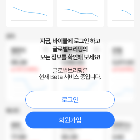
금속
지금, 바이블에 로그인 하고
글로벌브리핑의
철광석
HRC 강철
강철
모든 정보를 확인해 보세요!
달러/톤
달러/톤
위안/톤
95.28
1,198.00
3,011.00
글로벌브리핑은
1.37 (1.46%)
1.9 (0.16%)
4 (0.13%)
현재 Beta 서비스 중입니다.
로그인
에너지
회원가입
원유
브렌트유
천연가스
달러/배럴
달러/배럴
달러/MMBtu
77.99
83.39
2.62