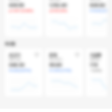
439.55
1,152.40
628.82
1.247 (0.28%)
0.02 (0%)
14.02 (2.18%
축산물
쇠고기
돈육
가금류
헤알/15kg
달러/파운드
헤알/kgs
348.30
95.60
7.15
0.25 (0.07%)
1.075 (1.11%)
0 (0%)