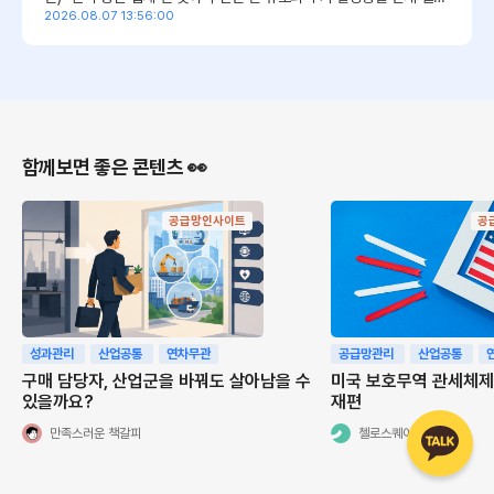
것”이라고 밝혔다. 다만 구체적인 업체명은 공개하지 않았다. 이 소식
2026.08.07 13:56:00
이...
함께보면 좋은 콘텐츠 👀
공급망인사이트
공
성과관리
산업공통
연차무관
공급망관리
산업공통
구매 담당자, 산업군을 바꿔도 살아남을 수
미국 보호무역 관세체제
있을까요?
재편
만족스러운 책갈피
첼로스퀘어