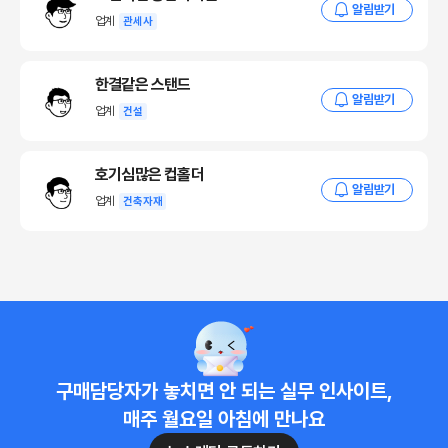
알림받기
최근 3년 간 PHC파일 수요 감소에 따른 공장 폐업 등으로 인하여 23
업계
관세사
년 830만톤에 달했던 국내 생산능력은 25년 500만톤 이하로 줄어들
었습니다. 이러한 상황에서 대형 현장이 착공하여 대규모 수요가 발생하
한결같은 스탠드
면 공급 차질 및 급격한 단가 상승은 불을 보듯 뻔한 상황입니다.
알림받기
업계
건설
공종별 자재 투입 순서에 입각한 수요 전망
호기심많은 컵홀더
2025년 말 토목 공사 자재인 PHC파일의 수요 증가로 볼 때, 2026
알림받기
년 골조 공사 자재 수요가 증가할 것으로 전망할 수 있습니다. 물론 모
업계
건축자재
든 건설 공사에 PHC파일이 투입되는 것이 아니기 때문에 그대로 반영
할 순 없지만, 20년 하반기 PHC파일 품귀에서부터 이어지는 건설 자
재 파동을 되짚어 보았을 때 연결성을 무시할 수 없습니다.
건설 자재 구매 담당자로서 2026년에는 기초 자재의 수급에 초점을 맞
추고, 수요 증가 및 공급 부족 현장이 발생한다면 다른 마감자재의 연
계 상승과 공급 현황을 검토해야할 할 것입니다.
구매담당자가 놓치면 안 되는 실무 인사이트,
또한 추정된 수요와 공급 전망을 바탕으로 구매 전략을 수립하여 단가계
매주 월요일 아침에 만나요
약과 입찰을 적절히 분배하고, 공급 이슈 가능한 품목은 공급사와 전략
적 제휴 관계를 더욱 굳건히 해야 합니다.