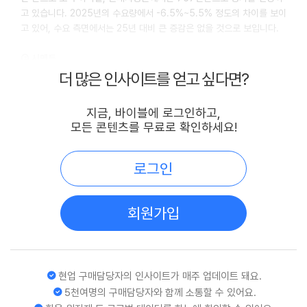
고 있습니다. 2025년의 수요량에서 -6.5%~5.5% 정도의 차이를 보이
고 있어, 수요 측면에서는 25년 대비 큰 증감은 없을 것으로 보입니다.
② 시멘트
한국시멘트협회에서는 2025년 시멘트 수요를 3,650만톤으로 발표했
더 많은 인사이트를 얻고 싶다면?
습니다. 2026년은 국내 대표적인 시멘트 공급사 삼표산업에서 3610만
톤 정도로 2025년과 비슷하게 유지될 것으로 전망하였습니다.
지금, 바이블에 로그인하고,
모든 콘텐츠를 무료로 확인하세요!
③ 레미콘
레미콘 역시 유사합니다. 삼표산업 삼표마켓리서치팀에서 2026년 레미
콘 수요를 9,110만㎥으로 2025년 9,150만㎥ 과 별 차이가 없을 것
로그인
으로 발표했습니다.
2026년 건설투자는 2% 가량 상승하지만, 주요 자재 공급사와 관련 기
회원가입
관들은 건설자재 수요량이 25년과 유사하거나 소폭 하락할 것으로 전망
하고 있습니다.
현업 구매담당자의 인사이트가 매주 업데이트 돼요.
5천여명의 구매담당자와 함께 소통할 수 있어요.