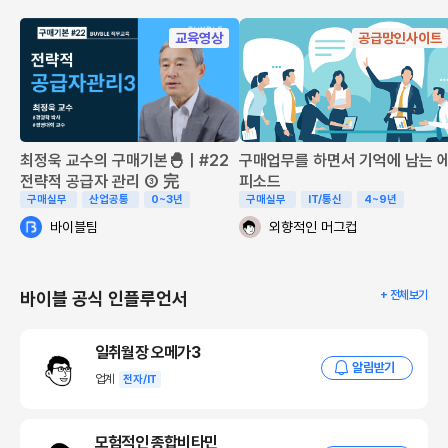
2026년은 가격보다 수급에 초점을
교육영상
공급망인사이트
만약 경기지표로 추정한 수요량 증가 상황이 발생한다면 어떻게 될까
요? 공급사들이 유지 또는 소폭 감소를 전망하여 생산계획을 수립했다
면 공급 부족 사태가 발생할 수 있습니다. 특히 주요 철근과 시멘트 등 대
형 기간산업의 경우, 한 번 조정한 공급량을 쉽게 변경하기 어렵습니다.
최정욱 교수의 구매기본🐣｜#22
구매업무를 하면서 기억에 남는 
게다가 목표 생산량보다 수요량이 증가하는 경우, 공급을 급하게 늘리기
전략적 공급자 관리 ③ 完
피소드
보다는 단가를 올려 수익성을 확보하는 것이 유리하기 때문에, 해당 시점
구매실무
산업공통
0~3년
구매실무
IT/통신
4~9년
에서 공급 부족 현상은 필연적으로 발생하게 됩니다.
바이블팀
외향적인 머그컵
이미 2025년 말부터 토목 공사 주요 자재인 PHC파일의 공급 부족 현
상이 발생하기 시작했습니다.
바이블 공식 인플루언서
+ 전체보기
PHC파일 재고량 반토막…수급대란 ‘조짐’
일취월장 오메가3
고강도콘크리트(PHC) 파일의 생산능력 감소로 재고량이 크게 줄어
알림받기
업계
전자/IT
들면서 수급대란 우려가 커지고 있다…
🔗대한경제
모험적인 종합비타민