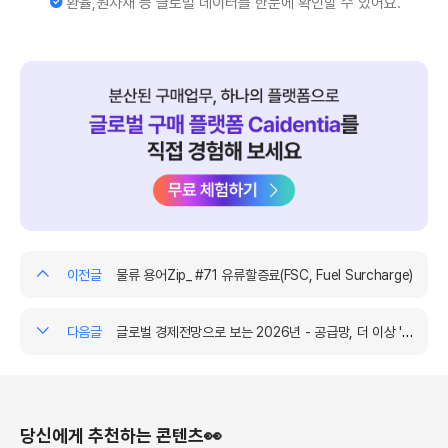
환율,원자재 등 글로벌 데이터를 한눈에 확인할 수 있어요.
시장 단가의 움직임은?
① 철근
25년 11월 말 바닥을 찍고 꾸준히 상승하고 있습니다. 시장에서도 저점
을 찍었다는 분위기이며, 전기세 인상 등 제조원가의 상승도 공급사에 부
이전글
물류 용어Zip_ #71 유류할증료(FSC, Fuel Surcharge)
담이 되고 있습니다.
② 시멘트
다음글
글로벌 경제전망으로 보는 2026년 - 공급망, 더 이상 '비용 절감'이 아니라 '생존 무기'
주요 건설사들과 매년 초 체결하던 연간단가가 25년 대비 하락할 것으
로 보입니다. 22년 고점을 찍고 전반적인 하락세가 지속되었던 철근
과 달리, 25년까지 가격 상승세를 이어온 시멘트는 철근과 동일하게 어
려운 시장 환경임에도 가격 하락 분위기가 우세한 것으로 보입니다.
당신에게 추천하는 콘텐츠👀