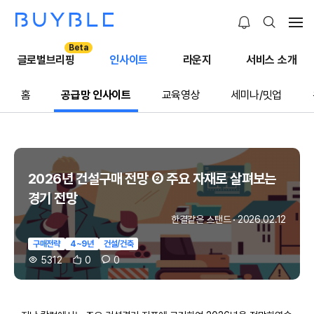
Beta
글로벌브리핑
인사이트
라운지
서비스 소개
홈
공급망 인사이트
교육영상
세미나/밋업
2026년 건설구매 전망 ② 주요 자재로 살펴보는
경기 전망
한결같은 스탠드
·
2026.02.12
구매전략
4~9년
건설/건축
5312
0
0