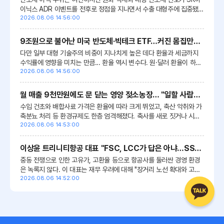
이닉스 ADR 이벤트를 전후로 정점을 지나면서 수출 대형주에 집중됐
던
2026.08.06 14:56:00
환율
과 수급의 상대적 우위가 축소됐다는 의미입니다. 이렇듯 코스
닥을 향한...
9조원으로 불어난 미국 반도체·빅테크 ETF…커진 몸집만큼 위험도 높아...
다만 일부 대형 기술주의 비중이 지나치게 높은 데다
환율
과 세금까지
수익률에 영향을 미치는 만큼...
환율
역시 변수다. 원·달러
환율
이 하락
하면 달러 기준 기초지수가 상승하더라도 원화 환산 수익률이...
2026.08.06 14:56:00
월 매출 9천만원에도 문 닫는 영양 젖소농장… "일할 사람이 없어"
수입 건초와 배합사료 가격은
환율
에 따라 크게 뛰었고, 축산 악취와 가
축분뇨 처리 등 환경규제도 한층 엄격해졌다. 축사를 새로 짓거나 시설
을 확장하려 해도 인허가와 주민 민원을 넘기가 쉽지 않다. 무엇보다 심
2026.08.06 14:53:00
각한...
이상윤 트리니티항공 대표 "FSC, LCC가 답은 아냐…SSC로 새 수요 창출"
중동 전쟁으로 인한 고유가, 고
환율
등으로 항공사를 둘러싼 경영 환경
은 녹록지 않다. 이 대표는 재무 우려에 대해 "장거리 노선 확대와 고유
가,
2026.08.06 14:52:00
환율
등으로 쉽지 않았지만 최대주주의 유상증자를 통해 유동성을...