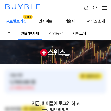
Beta
글로벌브리핑
인사이트
라운지
서비스 소개
홈
환율/원자재
산업동향
재해소식
스위스
프랑
오늘 시세
알림톡 받기
1,765.66 원
1.03원 (0.06%)
지금, 바이블에 로그인 하고
AI 브리핑
글로벌브리핑의
알림톡 받기