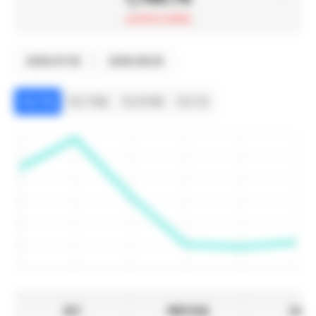
23.12 (1.29%)
~
최근 7일
최근 1개월
최근 6개월
최근 1년
일자
매매기준율
보낼 