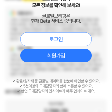
모든 정보를 확인해 보세요!
현황 분석
글로벌브리핑은
스위스 프랑/원 환율은 1,909.33원으로 최근 고점 1,938.58원 대비
현재 Beta 서비스 중입니다.
1.5% 낮지만, 저점 1,857.98원 대비 2.8% 높습니다. 1개월 -0.6%,
3개월 -0.3%로 방향성은 제한적이나, 1,900원대 재진입으로 수입 결
제 원가와 보낼 때 환율 1,928.42원 기준 현금부담은 여전히 높은 구간
로그인
입니다.
전망 예측
회원가입
스위스 정책금리 0%, 미국 3.50~3.75%, 한국 2.50% 수준의 금리
차와 유가·중동 리스크가 핵심 변수입니다. 스위스 당국의 프랑 급등 억
제 의지는 상단을 제한할 수 있으나, 위험회피 확대 시 원화 기준 재상승
가능성이 있어 단기 결제분은 분할매수, 고정마진 계약은 일부 선물환
검토가 적절합니다.
✔ 환율/원자재 등 글로벌 데이터를 한눈에 확인할 수 있어요.
✔ 5천여명의 구매담당자와 함께 소통할 수 있어요.
✔ 현업 구매담당자의 인사이트가 매주 업데이트 돼요.
과거 환율
지난주 평균
1,788.78