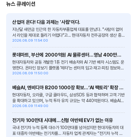
뉴스 큐레이션
산업이 온다! 다음 과제는 '사람'이다.
지난달 새만금 인근의 한
자동차
부품업체 대표를 만났다. "사람이 없어
서 라인을 제대로 돌리기 어렵다"고... 현대
자동차
전주공장의 생산 중
단으로 협력사의 고용 불안이 커지자, 전북인자위는 53개 협력사의 상
2026.08.09 11:54:00
황을...
롯데마트, 부산에 2000억원 AI 물류센터…영남 400만가구 공략
현대
자동차
와 공동 개발한 1톤 전기 배송차와 AI 기반 배차 시스템도 운
영한다. 온라인 장보기 플랫폼 '제타'는 센터의 입고·재고·피킹 정보와
실시간으로 연동된다. 결제 이후 품절이나 대체 배송을 줄이고 고객의...
2026.08.09 11:50:00
베슬AI, 엔비디아 B200 1000장 확보…‘AI 팩토리’ 확장 시동
현대
자동차
, 오라클, 구글 클라우드, 삼성SDS 등과 협력하며 고객 기반
을 확대하고 있으며, 누적 투자 유치 규모는 약 440억원이다. 베슬AI는
국내외 AI 기업을 중심으로 고객도 늘리고 있다. 국내에서는...
2026.08.09 11:49:00
전기차 100만대 시대에…신형 아반떼 EV가 없는 이유
국내 전기차 누적 등록 대수가 100만대를 넘어섰지만 현대
자동차
의 대
표 대중차 아반떼는 전기차를...
자동차
업계 관계자는 “전기차 누적 등