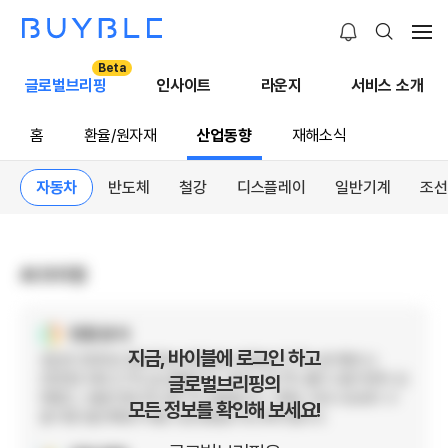
Beta
글로벌브리핑
인사이트
라운지
서비스 소개
홈
환율/원자재
산업동향
재해소식
자동차
반도체
철강
디스플레이
일반기계
조선
AI 브리핑
현황 분석
지금, 바이블에 로그인 하고
생산은 2020년 3507에서 2024년 4128로 17.7% 증가했으나
2023년 대비 2.7% 감소했습니다. 내수는 13.7% 줄어 수출 의존이 심
글로벌브리핑의
화됐고, 수출은 89.2% 증가 후 정체입니다. 구매는 국내 수요보다 수
모든 정보를 확인해 보세요!
출 차종 생산계획과 부품 수급 변동을 우선 봐야 합니다.