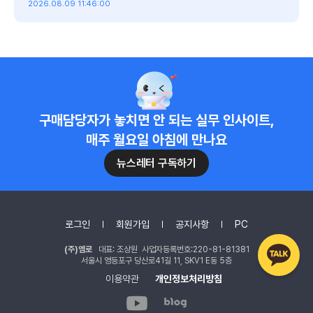
록대수가 100만대를 넘었지만 모든
2026.08.09 11:46:00
자동차
를 전기차로 출시하는 시대
는 아직...
구매담당자가 놓치면 안 되는 실무 인사이트,
매주 월요일 아침에 만나요
뉴스레터 구독하기
로그인
회원가입
공지사항
PC
(주)엠로
대표: 조상원 사업자등록번호:220-81-81381
서울시 영등포구 당산로41길 11, SKV1 E동 5층
이용약관
개인정보처리방침