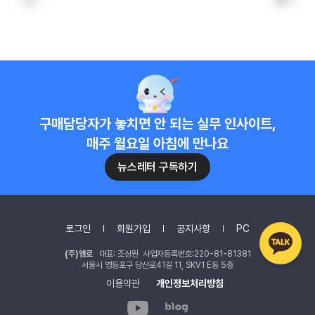
0
댓글
현업 구매담당자의 인사이트가 매주 업데이트 돼요.
5천여명의 구매담당자와 함께 소통할 수 있어요.
구매담당자가 놓치면 안 되는 실무 인사이트,
환율,원자재 등 글로벌 데이터를 한눈에 확인할 수 있어요.
매주 월요일 아침에 만나요
뉴스레터 구독하기
로그인
회원가입
공지사항
PC
(주)엠로
대표: 조상원 사업자등록번호:220-81-81381
서울시 영등포구 당산로41길 11, SKV1 E동 5층
이용약관
개인정보처리방침