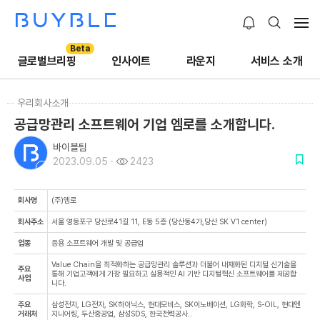
Beta
글로벌브리핑
인사이트
라운지
서비스 소개
우리회사소개
공급망관리 소프트웨어 기업 엠로를 소개합니다.
바이블팀
2023.09.05 ·
2423
회사명
(주)엠로
회사주소
서울 영등포구 당산로41길 11, E동 5층 (당산동4가,당산 SK V1 center)
업종
응용 소프트웨어 개발 및 공급업
Value Chain을 최적화하는 공급망관리 솔루션과 더불어 내재화된 디지털 신기술을
주요
통해 기업고객에게 가장 필요하고 실용적인 AI 기반 디지털혁신 소프트웨어를 제공합
사업
니다.
주요
삼성전자, LG전자, SK하이닉스, 현대모비스, SK이노베이션, LG화학, S-OIL, 현대엔
거래처
지니어링, 두산중공업, 삼성SDS, 한국전력공사..