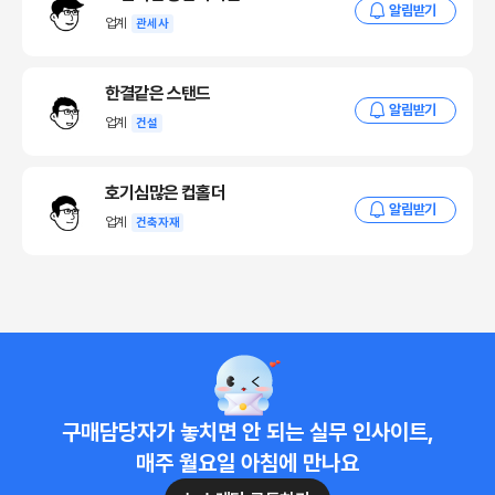
알림받기
받고 활용해야 합니다.
업계
관세사
선별적 동맹 관리 : 자원안보특별법에 따라 핵심 광물과 에
한결같은 스탠드
너지 수입선을 다변화하며 우리만의 독자적인 실리를 챙기
알림받기
업계
건설
는 전략적 자율성이 필요해요.
공급망 외교의 입법화 : 민간 기업을 '선도사업자'로 지정하
호기심많은 컵홀더
고 국가가 위험을 분담하는 민-관 협력 체제를 더욱 공고히
알림받기
업계
건축자재
해야 합니다.
IME 기반의 신시장 개척 : 인도의 부상과 새로운 물류망을
기회로 우리 기업들이 핵심 노드에 안착하도록 정책적 지
원을 아끼지 말아야 합니다.
연결의 용이성이 곧 국력인 시대
구매담당자가 놓치면 안 되는 실무 인사이트,
장기적으로 보면 안정적이고 탄력적인 연결성을 꾸준히 확보한 국가만이
매주 월요일 아침에 만나요
잘 살 수밖에 없어요. 공급망이 꼬이는 이유는 경제 논리로 흘러가야 할