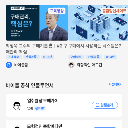
수 있는 동맹'끼리만 자원을 공유하겠다는 '가치 사슬의 요새'를 구축하
려는 시도죠. 이 과정에서 중국의 일대일로(一帶一路) 전략은 명확한 도
교육영상
공급망인사이트
전에 직면하게 되었고 이란에 공들였던 중국의 투자는 물류망의 중심축
이 이동하면서 큰 타격을 입게 되었어요.
대한민국의 5가지 필승 전략 : '노드(Node) 국가'로의 도약
최정욱 교수의 구매기본🐣｜#2 구
구매에서 사용하는 시스템은?
이런 거대한 파도 속에서 우리나라는 어떤 방향으로 가야 할까요? 단순
매관리 핵심
한 '제조 강국'을 넘어 공급망의 흐름에서 대체 불가능한 핵심 기술을 장
구매실무
산업공통
0~3년
구매실무
산업공통
0~3년
악하는 '노드(Node) 국가'가 되어야 해요. 다행히 우리나라는 이미 '공급
바이블팀
외향적인 머그컵
망 3법(공급망기본법, 소부장특별법, 자원안보법)' 체제를 완성해 법적
기반을 닦아두었어요.
범정부 컨트롤타워 가동 : '공급망 안정화 위원회'를 중심
바이블 공식 인플루언서
+ 전체보기
으로 안보 직결 영역과 비안보 핵심 산업을 분리 관리하여
동맹과의 협력 수위를 정교하게 조율해야 해요.
일취월장 오메가3
알림받기
업계
전자/IT
'비축'에서 '신속 전환'으로 : 조기경보시스템(EWS)을 통
해 위기를 포착하고 '공급망 안정화 기금'을 즉시 투입해 공
급선을 순식간에 갈아탈 수 있는 기동성을 법적으로 보장
모험적인 종합비타민