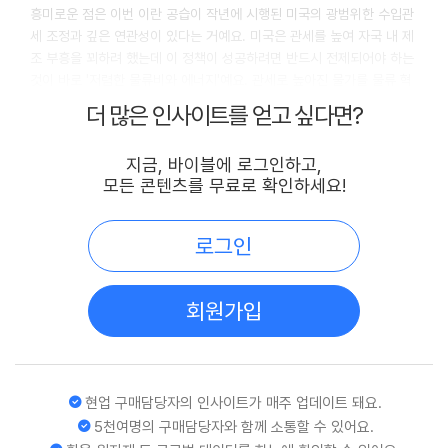
흥미로운 점은 이번 이란 공습이 작년에 시행된 미국의 광범위한 수입관
세 조정과 깊은 연관성이 있다는 거예요. 미국은 관세를 높여 자국 내 제
조 부흥을 꾀하려 했는데 이 정책이 성공하려면 반드시 전제되어야 하는
것이 바로 '저렴한 물류비와 에너지'예요. 관세로 높아진 물가를 물류 혁
신으로 상쇄해야 하기 때문이죠.
더 많은 인사이트를 얻고 싶다면?
이란과 후티 반군이 홍해를 막아 물류비를 폭등시키는 것은 미국의 관세
지금, 바이블에 로그인하고,
질서에 대한 정면 도전이었어요. 결국 작년의 관세 조정이 미국의 경제적
모든 콘텐츠를 무료로 확인하세요!
국경을 다시 세우는 '소프트웨어 정리 작업'이었다면, 이번 공습은 그 질
서를 방해하는 세력을 제거하는 '하드웨어 정리 작업'인 셈이에요. 미국
은 "우리가 짠 관세 질서 안으로 들어오면 안보와 저렴한 물류를 보장하
로그인
겠지만 밖에서 방해한다면 물리적 대가를 치를 것"이라는 강력한 메시지
를 전 세계에 던진 것입니다.
회원가입
올해 2월 미국 대법원이 대통령의 관세 권한에 제동을 거는 판결을 내렸
지만 다른 법적 근거(무역법 122조 등)를 찾아내 관세 장벽을 유지하면
서 이란 공습과 같은 강력한 군사적 행동을 통해 '힘에 의한 공급망 질
서'를 더욱 공고히 하고 있어요.
현업 구매담당자의 인사이트가 매주 업데이트 돼요.
5천여명의 구매담당자와 함께 소통할 수 있어요.