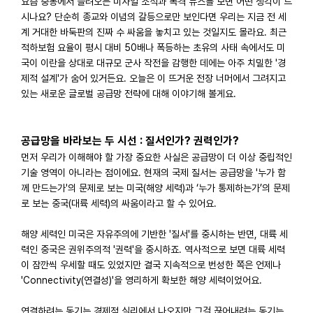
요즘 중동에서 들려오는 미사일 소식과 폭격 뉴스를 보면 어떤 생각이 드
시나요? 단순히 종교와 이념의 갈등으로만 보인다면 우리는 지금 전 세
계 거대한 바둑판의 진짜 수 싸움을 놓치고 있는 것일지도 몰라요. 최근
적하보험 요율이 평시 대비 50배나 폭등하는 초유의 사태 속에서도 미
국이 이란을 상대로 대규모 군사 작전을 감행한 데에는 아주 치밀한 '경
제적 설계'가 숨어 있거든요. 오늘은 이 뜨거운 전장 너머에서 그려지고
있는 새로운 글로벌 공급망 전략에 대해 이야기해 볼게요.
공급망을 바라보는 두 시선 : 질서인가? 권력인가?
먼저 우리가 이해해야 할 가장 중요한 사실은 공급망이 더 이상 중립적인
기술 영역이 아니라는 점이에요. 현재의 국제 질서는 공급망을 '누가 함
께 만드는가'의 문제로 보는 미국(해양 세력)과 ‘누가 통제하는가’의 문제
로 보는 중국(대륙 세력)의 싸움이라고 할 수 있어요.
해양 세력인 미국은 자유주의에 기반한 '질서'를 중시하는 반면, 대륙 세
력인 중국은 권위주의적 '권력'을 중시하죠. 역사적으로 보면 대륙 세력
이 잠깐씩 우세할 때도 있었지만 결국 지속적으로 번성한 쪽은 언제나
'Connectivity(연결성)'을 영리하게 확보한 해양 세력이었어요.
연결하려는 동기는 경제적 실리에서 나오지만 그걸 끊어내려는 동기는