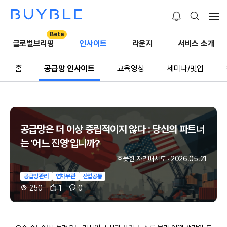
Beta
글로벌브리핑
인사이트
라운지
서비스 소개
홈
공급망 인사이트
교육영상
세미나/밋업
공급망은 더 이상 중립적이지 않다 : 당신의 파트너
는 '어느 진영'입니까?
흐뭇한 자리배치도
·
2026.05.21
공급망관리
연차무관
산업공통
250
1
0