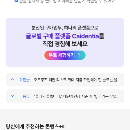
환율,원자재 등 글로벌 데이터를 한눈에 확인할 수 있어요.
JIT에서 JIC로, 그리고 가치의 진영
21세기 초반의 SCM이 저비용과 효율성을 극대화한 JIT(Just-in-
Time) 시대였다면, 팬데믹과 전쟁을 겪은 지금은 안정성과 회복탄력성
을 우선하는 JIC(Just-in-Case) 시대로 접어들었어요. AI의 발달로 공
급망의 연결 자체는 너무나 쉬워졌지만 역설적으로 "누구와 연결될 것인
가"가 생존을 결정짓는 가장 무거운 질문이 되었죠.
이전글
호르무즈 해협 리스크 확대 지금 확인해야 할 글로벌 물류 이슈 3가지
다음글
"올라서 올립니다." 대단가인상 시즌 개막, 우리는 무엇을 봐야 하는가
이제 공급망은 기술 패권, 군사 안보, 그리고 가치 진영과 직접적으로 연
결되고 있어요. 미국이 추진하는 IMEC는 단순한 컨테이너 항로뿐 아니
라 전력망, 수소 파이프라인, 고속 데이터 케이블까지 통합하여 '신뢰할
당신에게 추천하는 콘텐츠👀