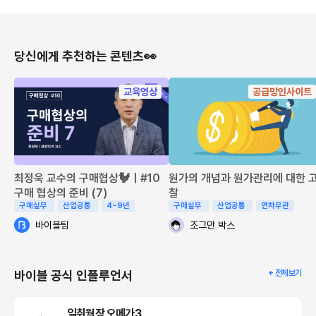
당신에게 추천하는 콘텐츠👀
교육영상
공급망인사이트
최정욱 교수의 구매협상🐓｜#10
원가의 개념과 원가관리에 대한 
구매 협상의 준비 (7)
찰
구매실무
산업공통
4~9년
구매실무
산업공통
연차무관
바이블팀
조그만 박스
바이블 공식 인플루언서
+ 전체보기
일취월장 오메가3