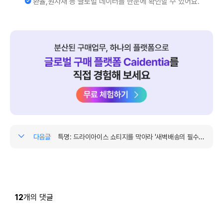
환율,원자재 등 글로벌 데이터를 한눈에 확인할 수 있어요.
장님께 세 차례 협상 끝에 받은 단가라 더 어려울 것이라고 말씀드렸고,
팀장님께서는 특단의 조치를 제안하셨습니다. 그래서 저는 몇 가지 상황
을 연출하여 팀장님, 업체 대표님과 네 번째 협상을 진행했습니다.
네 번째 협상 내내 업체 대표님은 한결같이 이 이상은 안된다고 강력하게
말했습니다. 이때까지만 해도 저는 성선설을 믿었습니다. "그래, 업체도
먹고살아야지. 너무 깎으려 들면 신뢰가 무너질 거야." 지지부진하게 결
론이 나지 않자 마지막에 팀장님은 초강수를 두었습니다. 업체 대표님은
3일만 시간을 달라며 일단 마무리했습니다.
그 뒤 3일이 지나도 업체 대표님은 연락이 없었습니다. 내심 진짜 거래
끊으려고 작정하셨나 보다 생각했고, 괜히 갑질한 것 같아 미안한 생각이
들었습니다. 팀장님 역시 자신 없는 목소리로 조금 더 지켜보자고 하셨
다음글
특명: 드라이아이스 쇼티지를 막아라 '새벽배송의 필수재 드라이아이스'
고, 1주일까지만 기다려 보고 그래도 연락 없으면 먼저 불어보려 했습니
다.
그런데 5일째 되던 날 대표님에게서 연락이 왔습니다. 이 단가 아래로는
적자라고 그렇게 강력하게 말해 놓고, 천만 원 낮은 단가로 최종 견적을
12
개의 댓글
한 것입니다. 저는 정말 머리를 세게 한 대 얻어맞은 기분이었습니다. 아!
내가 정말 순진했구나. 밑지고 판다는 공급자의 말을 무조건 믿으면 안되