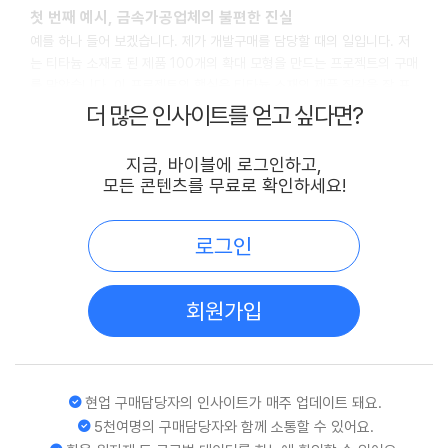
첫 번째 예시, 금속가공업체의 불편한 진실
예를 하나 들어 보겠습니다. 제가 개발구매를 담당할 때의 일입니다. 저
는 티타늄 소재로 된 제품 100개의 확대 모형을 만드는 프로젝트의 구매
를 맡았습니다. 이 프로젝트의 핵심은 티타늄 소재의 제품 질감을 잘 표
현하는 것이었습니다. 마케팅 추천 업체 한 곳과 구매 업체풀인 금속가공
더 많은 인사이트를 얻고 싶다면?
업체 여러 곳을 비교 견적 했습니다.
지금, 바이블에 로그인하고,
업체 3곳을 추려 제품 샘플을 요청했습니다. 샘플을 받아보니 마케팅 거
모든 콘텐츠를 무료로 확인하세요!
래 업체가 가장 실력이 좋았고, 그만큼 단가도 제일 높았습니다. 업체는
결정된 것이고, 단가를 얼마나 깎느냐가 관건이었습니다. 아는 금속가공
업체 한 곳을 불러서 최대한 조언을 받으며 단가 분석한 뒤, 업체와 협상
로그인
을 벌였습니다.
임률에 따라 단가 변동이 크므로 예측하기가 매우 어려웠습니다. 일단 차
회원가입
상위 견적에 맞춰 20% 네고 요청하였고, 정말 세밀한 자료까지 제출하
며 어렵다는 답신을 받았습니다. 두 번, 세 번 협상을 거듭한 끝에 10%
네고로 합의하였습니다. 내심 이 정도면 성공했다 싶어 상사에게 보고했
습니다.
현업 구매담당자의 인사이트가 매주 업데이트 돼요.
5천여명의 구매담당자와 함께 소통할 수 있어요.
윗분들은 뭔가 꺼림칙하다며 더 깎으라고 지시하셨습니다. 저는 당시 팀