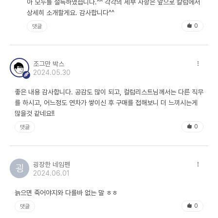
아 모두를 설득하였습니다.^^ 각각의 세부 사항은 앞으로 칼럼에서
상세히 소개할게요. 감사합니다^^
0
댓글
+ 작성 칼럼 전체보기
예리한 집게
조그만 박스
원승철
전속 인플루언서
2024.05.30
수출입 무역업 전반 경험과 다양한 구매업무 경력을 보유한 15년차 구매/무역 전문가
좋은 내용 감사합니다. 공감도 많이 되고, 컬럼리스트님께서는 다른 직무
를 하시고, 어느정도 연차가 쌓이신 후 구매를 접해보니 더 느끼시는게
업계
주요업무
전략구매
의료/제약
많을것 같네요!!
0
댓글
굉장한 네임펜
굉
2024.06.01
늙으면 죽어야지와 다를바 없는 말 ㅎㅎ
0
댓글