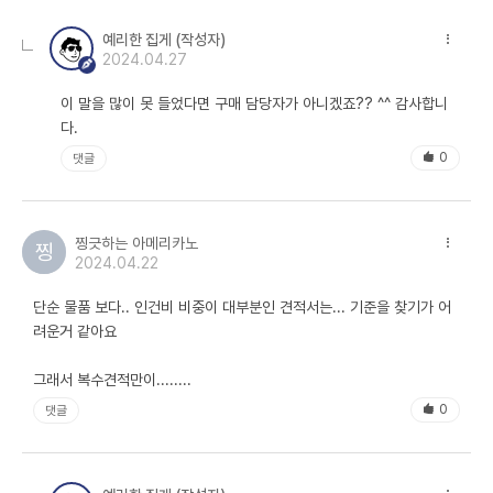
했습니다. 사실, 얼마를 더 깎아야 할지 몰라서 윗분께서 천만 원을 지시
예리한 집게 (작성자)
하셨다고 던졌습니다. 이 대표님 역시 당장 답할 수 있는 문제가 아니라
2024.04.27
며 돌아가서 검토해 보겠다며 마무리했습니다.
이 말을 많이 못 들었다면 구매 담당자가 아니겠죠?? ^^ 감사합니
결과는 어땠을까요?
다.
저는 그 업체가 촉박한 일정 맞추기 위해 고생한 것을 알기 때문에 어렵
0
댓글
다고 답변할 거라 생각했습니다. 하지만 업체 대표님은 700만 원 정도
네고된 최종 견적가를 보내왔습니다. 정말 맹세하듯 최초 견적가 이하로
는 적자라 불가능하다고 했는데… 또 속았구나.
찡긋하는 아메리카노
찡
2024.04.22
이번 글을 마치며..
단순 물품 보다.. 인건비 비중이 대부분인 견적서는... 기준을 찾기가 어
구매업무를 하면서 이와 유사한 경우를 정말 많이 경험했습니다. 따라서
려운거 같아요
구매 마인드의 기본 중의 기본은 일단 사람의 말을 무조건 믿으면 안된다
는 것입니다. 특히 밑지고 판다는 공급자의 말은 사실이 아닐 수 있습니
그래서 복수견적만이........
다.
0
댓글
설령, 진실이라 할지라도 거짓이라는 명제를 세워 명제가 틀렸음을 입증
하는 것이 구매의 기본 마인드라고 생각합니다.