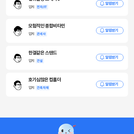
알림받기
업계
전자/IT
모험적인 종합비타민
알림받기
업계
관세사
한결같은 스탠드
알림받기
업계
건설
호기심많은 컵홀더
알림받기
업계
건축자재