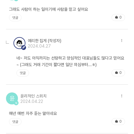
니다.
그래도 사람이 하는 일이기에 사람을 믿고 싶어요
VMD 자체도 처음인 데다 견적 상세 내역을 확인하니 디자이너의 인건
0
댓글
비와 디자인 비용이 대부분이라 적정 금액을 어떻게 산출해야 할지 막막
했습니다. 결과물이 디자인이라서 보는 사람에 따라 그 가치가 제각각이
기 때문입니다. 게다가 마감 일정이 너무 촉박하여 선뜻하겠다는 업체도
없었습니다.
예리한 집게 (작성자)
2024.04.27
결론적으로 한 업체만이 입찰에 응했고 그 업체가 선정되었습니다. 나름
네~ 저도 아직까지는 선량하고 양심적인 대표님들도 많다고 믿어요
적정 단가를 산출하여 업체와 세 차례나 협상하였고 천만 원 가까이 네고
~ (그래도 거래 기간이 짧다면 일단 의심부터...ㅎ)
하여 최종 금액을 확정했습니다. 이에 상부에 보고 드리고 마무리하려 했
0
지만 윗분께서는 다시 협상하라고 지시하셨습니다.
댓글
천만 원이나 깎아 줬는데 더 깎아 달라고 말하기가 난감했습니다. 디자인
이기 때문에 객관적 잣대도 없었고, 얼마를 더 깎아야 할지도 막막했습니
윤리적인 스위치
윤
다. 어쨌든 상부의 뜻이 그러하니 업체 대표님을 만나 이런 사정을 솔직
2024.04.22
N
히 얘기하고 조금만 더 깎아 줄 것을 요청했습니다. 아니나 다를까 업체
대표님은 이번 일에 뛰어든 것을 후회한다며 깊은 한숨을 내쉬셨습니다.
매년 매번 자주 듣는 말이네요
0
댓글
이런 상황을 팀장님께 말씀드리고 더는 어려울 것 같다고 보고 드렸습니
다. 팀장님 지시로 업체 대표와 미팅을 잡고 팀장님과 함께 협상을 진행