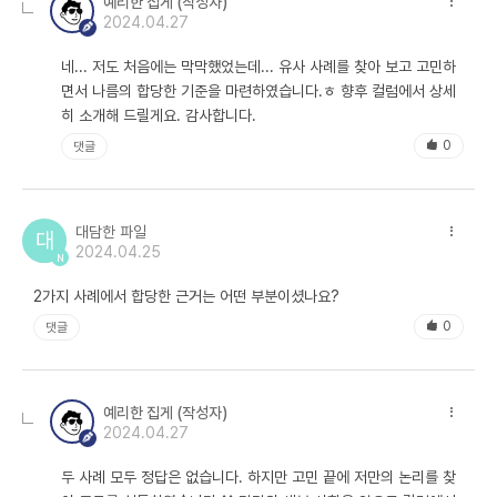
예리한 집게 (작성자)
사람을 의심부터 해야 한다는 게 조금은 야속하게 들릴지 모르지만 산전
2024.04.27
수전 다 겪어 보면 그 말이 진리임을 뼈 져리게 느끼게 될 것입니다. 다
네... 저도 처음에는 막막했었는데... 유사 사례를 찾아 보고 고민하
만, 유의해야 할 것은 합당한 논리를 가지고 의심해야지, 명분도 논리도
면서 나름의 합당한 기준을 마련하였습니다.ㅎ 향후 컬럼에서 상세
없이 의심만 한다면 그것은 곧 갑질로 이어질 수 있다는 것입니다.
히 소개해 드릴게요. 감사합니다.
오늘의 결론은
합당한 근거로 적당한 의심을 하는 것이 구매의 기본 마인
0
댓글
드
라는 것입니다.
대담한 파일
대
2024.04.25
N
이 주제에 대한 여러분의 생각은 어떠신가요?
여러분의 의견을 남겨주시면 더 발전된 컨텐츠로 보답하는 바이블이 되
2가지 사례에서 합당한 근거는 어떤 부분이셨나요?
겠습니다🎉
0
댓글
▶ 해당 콘텐츠는 저작권법에 의하여 보호받는 저작물로 바이블에게 저
작권이 있습니다.
▶ 해당 콘텐츠는 사전 동의 없이 2차 가공 및 영리적인 이용을 금하고
예리한 집게 (작성자)
2024.04.27
있습니다.
두 사례 모두 정답은 없습니다. 하지만 고민 끝에 저만의 논리를 찾