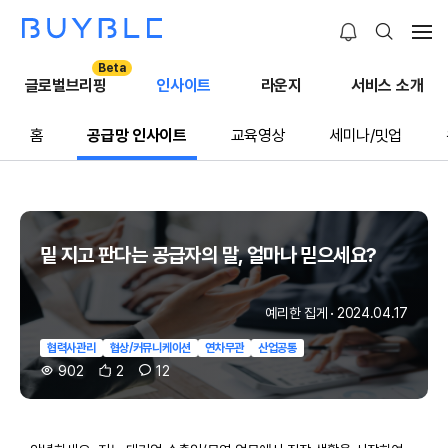
Beta
글로벌브리핑
인사이트
라운지
서비스 소개
홈
공급망 인사이트
교육영상
세미나/밋업
밑 지고 판다는 공급자의 말, 얼마나 믿으세요?
예리한 집게
·
2024.04.17
협력사관리
협상/커뮤니케이션
연차무관
산업공통
902
2
12