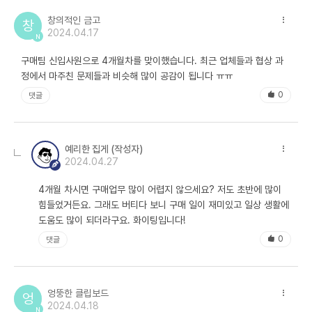
는구나!
창의적인 금고
창
2024.04.17
N
구매팀 신입사원으로 4개월차를 맞이했습니다. 최근 업체들과 협상 과
정에서 마주친 문제들과 비슷해 많이 공감이 됩니다 ㅠㅠ
0
댓글
예리한 집게 (작성자)
2024.04.27
4개월 차시면 구매업무 많이 어렵지 않으세요? 저도 초반에 많이
힘들었거든요. 그래도 버티다 보니 구매 일이 재미있고 일상 생활에
도움도 많이 되더라구요. 화이팅입니다!
두 번째 예시, VMD 업체의 디자인 부심
0
댓글
한 번은 또 이런 일도 있었습니다. VMD(Visual MerchanDising) 업
체와 단가를 선정하는 프로젝트를 맡았습니다. VMD는 상품 판매를 촉
진하기 위해 판매 공간과 제품 배치를 매력적으로 꾸미고 관리하는 일을
엉뚱한 클립보드
엉
말하는데, 쉽게 백화점의 진열대를 기획하고 전시하는 일이라고 보면 됩
2024.04.18
N