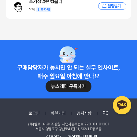
호기심많은 컵홀더
알림받기
업계
건축자재
구매담당자가 놓치면 안 되는 실무 인사이트,
매주 월요일 아침에 만나요
뉴스레터 구독하기
로그인
회원가입
공지사항
PC
(주)엠로
대표: 조상원 사업자등록번호:220-81-81381
서울시 영등포구 당산로41길 11, SKV1 E동 5층
이용약관
개인정보처리방침