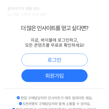
밀어내기식 제품 생산
vs 모듈 디자인 경영 생산
대부분의 제조사들은 정확한 수요예측의 중요성이 상당히 크며, 실제 수
요와 예측이 틀린 경우 재고비용 및 구매비용 증가, 폐기 이슈 등이 연이
더 많은 인사이트를 얻고 싶다면?
어 발생한다. 또한 미리 생산한 제품에 대한 수요를 만들어 내기 위한 광
고 등 마케팅 비용 증가 등의 단점도 있다.
지금, 바이블에 로그인하고,
모든 콘텐츠를 무료로 확인하세요!
모듈 디자인 경영 혹은 생산 철학은 결국 일반적인 제조업에서 많이 사용
되는 밀어내기 방식과는 반대되는 개념이라 할 수 있다. 모듈 방식은 고
객의 실제 주문이 발생하면 이에 대응해 제조할 실제 물품의 조립이 들어
로그인
가게 된다.
따라서 과다 재고 발생을 사전에 방지할 수 있고 고객 수요에 따른 생산
회원가입
으로 어떤 수요변동에도 대응할 수 있는 자연스러운 흐름을 가질 수 있게
된다. 이러한
모듈 생산 방식 실현에 구매부서의 역할은 상당히 크다
고 할
수 있다.
현업 구매담당자의 인사이트가 매주 업데이트 돼요.
제품 사전검토 단계에서부터 연구·개발·생산부서 등과 긴밀히 협력하여
5천여명의 구매담당자와 함께 소통할 수 있어요.
조달 가능한 원재료와 공급사를 발굴하고, 제품 설계에도 관여할 수 있어