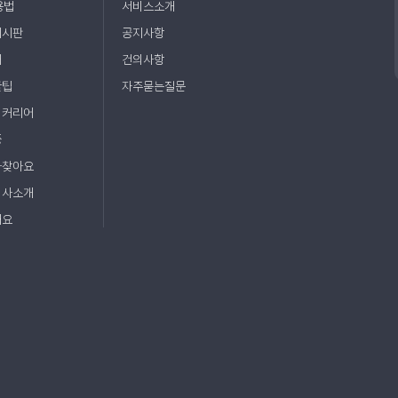
용법
서비스소개
게시판
공지사항
매
건의사항
꿀팁
자주묻는질문
ㆍ커리어
증
사찾아요
회사소개
해요