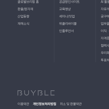
글로벌브리핑 홈
공급망인사이트
AI 활
환율/원자재
교육영상
자유
산업동향
세미나/밋업
궁구
재해소식
위클리바이블
업무
인플루언서
이직
자격
협력
우리
투표
이용약관
개인정보처리방침
취소 및 환불약관