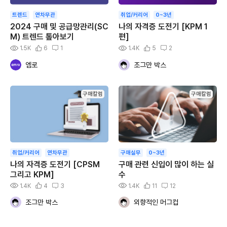
트렌드
연차무관
취업/커리어
0~3년
2024 구매 및 공급망관리(SC
나의 자격증 도전기 [KPM 1
M) 트렌드 톺아보기
편]
1.5K
6
1
1.4K
5
2
엠로
조그만 박스
구매칼럼
구매칼럼
취업/커리어
연차무관
구매실무
0~3년
나의 자격증 도전기 [CPSM
구매 관련 신입이 많이 하는 실
그리고 KPM]
수
1.4K
4
3
1.4K
11
12
조그만 박스
외향적인 머그컵