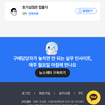
호기심많은 컵홀더
알림받기
업계
건축자재
구매담당자가 놓치면 안 되는 실무 인사이트,
매주 월요일 아침에 만나요
뉴스레터 구독하기
로그인
회원가입
공지사항
PC
(주)엠로
대표: 조상원 사업자등록번호:220-81-81381