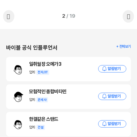
2
/ 19
바이블 공식 인플루언서
+ 전체보기
일취월장 오메가3
알림받기
업계
전자/IT
모험적인 종합비타민
알림받기
업계
관세사
한결같은 스탠드
알림받기
업계
건설