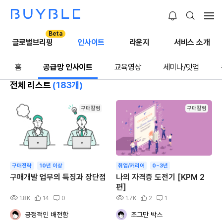
Beta
글로벌브리핑
인사이트
라운지
서비스 소개
홈
공급망 인사이트
교육영상
세미나/밋업
전체 리스트
(183개)
구매칼럼
구매칼럼
구매전략
10년 이상
취업/커리어
0~3년
구매개발 업무의 특징과 장단점
나의 자격증 도전기 [KPM 2
편]
1.8K
14
0
1.7K
2
1
긍정적인 배전함
조그만 박스