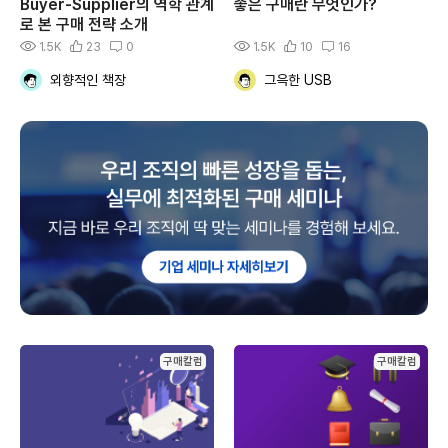
Buyer-Supplier의 역학 관계
좋은 구매란 무엇인가?
로 본 구매 전략 소개
1.5K
23
0
1.5K
10
16
외향적인 책장
그윽한 USB
구매칼럼
구매칼럼