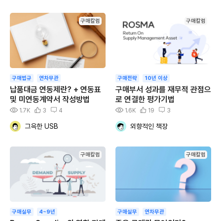
구매칼럼
구매칼럼
구매법규
연차무관
구매전략
10년 이상
납품대금 연동제란? + 연동표
구매부서 성과를 재무적 관점으
및 미연동계약서 작성방법
로 연결한 평가기법
1.7K
3
4
1.6K
19
3
그윽한 USB
외향적인 책장
구매칼럼
구매칼럼
구매실무
4~9년
구매실무
연차무관