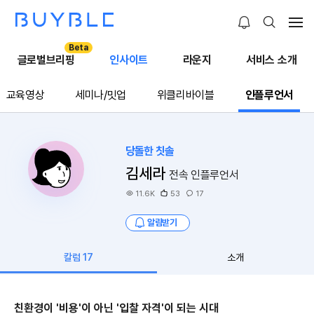
Beta
글로벌브리핑
인사이트
라운지
서비스 소개
교육영상
세미나/밋업
위클리바이블
인플루언서
당돌한 칫솔
김세라
전속 인플루언서
11.6K
53
17
알림받기
칼럼 17
소개
친환경이 '비용'이 아닌 '입찰 자격'이 되는 시대