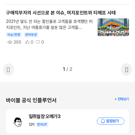
구매직무자의 시선으로 본 이슈, 머지포인트와 티메프 사태
2021년 말도 안 되는 할인율로 고객들을 호객했던 머
지포인트, 지난 여름휴가를 앞둔 많은 고객들...
이슈/전망
연차무관
395
0
0
1
/ 2
바이블 공식 인플루언서
+ 전체보기
일취월장 오메가3
알림받기
업계
전자/IT