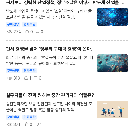
관세보다 강력한 산업정책, 정부조달은 어떻게 반도체 산업을 움직이는가
반도체 산업을 움직이고 있는 ‘조달’ 관세와 규제가 글
로벌 산업을 흔들고 있는 지금 지난달 칼럼...
구매실무
연차무관
274
0
0
관세 경쟁을 넘어 '정부의 구매력 경쟁'이 온다.
최근 미국과 중국의 무역갈등이 다시 불붙고 미국이 다
양한 품목에 관세와 규제를 강화하면서 글...
구매실무
연차무관
313
1
0
실무자들이 진짜 원하는 중간 관리자의 역할은?
중간관리자란 보통 임원진과 실무진 사이의 의견을 조
율하는 역할로 팀장 혹은 팀장 상위의 직책...
구매실무
연차무관
371
0
1