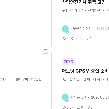
산업안전기사 취득 고민
구매 직무에 있어서 산업안전기사 취
눈
눈부신 다이어리
2026.0
N
2.1K
0
1
자격증
어느덧 CPSM 갱신 준비
왔네요. 바이블에 구매 교육 관련
3년이란 시간이 참 빠르게 지나가네요
키
키가 큰 잉크
2026.05.3
N
2.2K
0
2