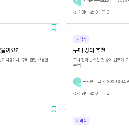
힘
힘겨운 손목보호대
2026.
N
1.8K
0
3
자격증
있을까요?
구매 강의 추천
긴 자격증이나, 구매 관련 유용한
혹시 강의 들으신 것 중에 업무에 도
무관)
근
근사한 금고
2026.06.0
N
1.9K
0
2
자격증