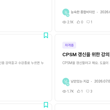
능
능숙한 종합비타민
2026.
N
2.1K
0
1
자격증
CPSM 갱신을 위한 강의
s인증 강의듣고 수강종료 누르면 누
CPSM을 갱신할려고 해요. 도움이
낭
낭만있는 지갑
2026.07.
N
1.7K
1
3