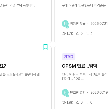
 좋은지 의견 부탁드립니다.
구매 직종에 입문했는데 자격증은 
엉
엉뚱한 칫솔
2026.07.21
N
1.7K
0
4
자격증
요?
CPSM 만료...임박
신 분 있으실까요? 실무에서 얼마
CPSM 취득 후 어느새 3년이 훌
없는데… 10월...
단
단호한 명함
2026.07.19
N
1.8K
0
0