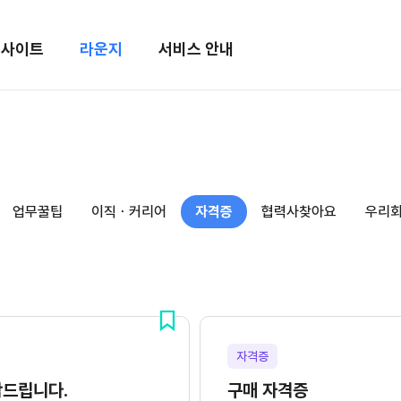
메뉴 건너뛰기
인사이트
라운지
서비스 안내
업무꿀팁
이직ㆍ커리어
자격증
협력사찾아요
우리
자격증
탁드립니다.
구매 자격증